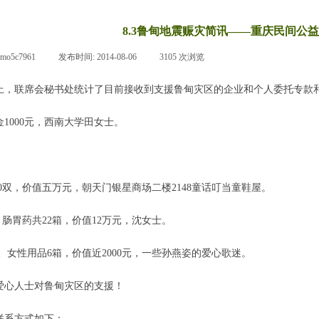
8.3鲁甸地震赈灾简讯——重庆民间公
pmo5c7961
|
发布时间:
2014-08-06
|
3105
次浏览
|
，联席会秘书处统计了目前接收到支援鲁甸灾区的企业和个人委托专款
000元，西南大学田女士。
0双，价值五万元，朝天门银星商场二楼2148童话叮当童鞋屋。
肠胃药共22箱，价值12万元，沈女士。
女性用品6箱，价值近2000元，一些孙燕姿的爱心歌迷。
心人士对鲁甸灾区的支援！
系方式如下：