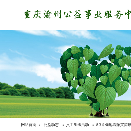
网站首页
公益动态
义工组织活动
8.3鲁甸地震赈灾
∷
∷
∷