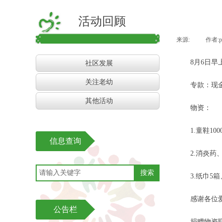
活动回顾
来源:
|
作者:
8月6日早上
社区发展
关注老幼
专款：现金1
其他活动
物资：
1.童鞋100
信息查询
2.消炎药、
搜索
3.纸巾5箱、
感谢各位爱
公告栏
捐赠物资联