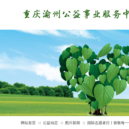
网站首页
公益动态
图片新闻
国际志愿者日丨致敬每一
∷
∷
∷